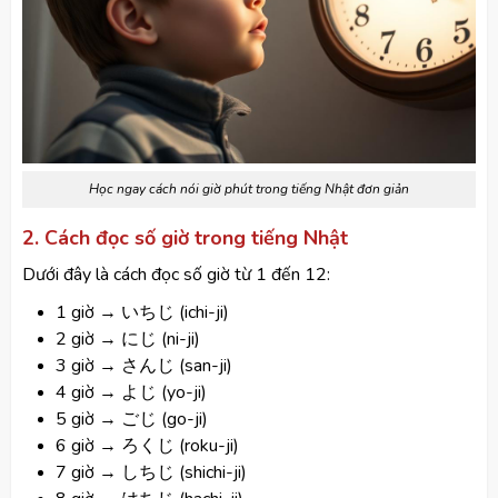
Học ngay cách nói giờ phút trong tiếng Nhật đơn giản
2. Cách đọc số giờ trong tiếng Nhật
Dưới đây là cách đọc số giờ từ 1 đến 12:
1 giờ → いちじ (ichi-ji)
2 giờ → にじ (ni-ji)
3 giờ → さんじ (san-ji)
4 giờ → よじ (yo-ji)
5 giờ → ごじ (go-ji)
6 giờ → ろくじ (roku-ji)
7 giờ → しちじ (shichi-ji)