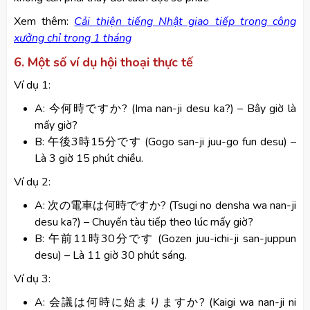
Xem thêm:
Cải thiện tiếng Nhật giao tiếp trong công
xưởng chỉ trong 1 tháng
6. Một số ví dụ hội thoại thực tế
Ví dụ 1:
A: 今何時ですか? (Ima nan-ji desu ka?) – Bây giờ là
mấy giờ?
B: 午後3時15分です (Gogo san-ji juu-go fun desu) –
Là 3 giờ 15 phút chiều.
Ví dụ 2:
A: 次の電車は何時ですか? (Tsugi no densha wa nan-ji
desu ka?) – Chuyến tàu tiếp theo lúc mấy giờ?
B: 午前11時30分です (Gozen juu-ichi-ji san-juppun
desu) – Là 11 giờ 30 phút sáng.
Ví dụ 3:
A: 会議は何時に始まりますか? (Kaigi wa nan-ji ni