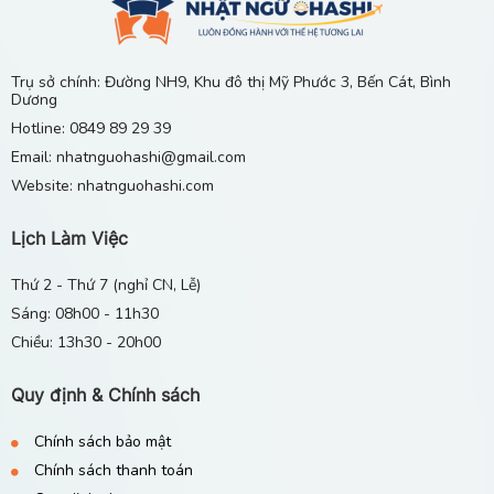
Minna no Nihongo Sơ cấp 1 Bản Mới: Tổng hợp
25 bài File nghe, Từ vựng, Ngữ pháp, Đọc hiểu
tiếng Nhật
10/10/2025
Trụ sở chính: Đường NH9, Khu đô thị Mỹ Phước 3, Bến Cát, Bình
Dương
Minna no Nihongo Sơ cấp 2 Bản Mới: Chinh phục
Hotline: 0849 89 29 39
N4 - 25 bài File nghe, Từ vựng, Ngữ pháp, Đọc
hiểu tiếng Nhật
Email: nhatnguohashi@gmail.com
10/10/2025
Website: nhatnguohashi.com
Lịch Làm Việc
Thứ 2 - Thứ 7 (nghỉ CN, Lễ)
Sáng: 08h00 - 11h30
Chiều: 13h30 - 20h00
Quy định & Chính sách
Chính sách bảo mật
Chính sách thanh toán