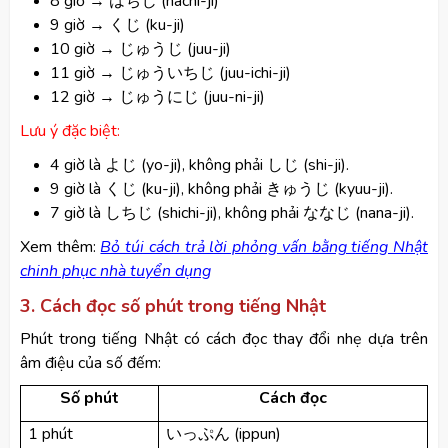
8 giờ → はちじ (hachi-ji)
9 giờ → くじ (ku-ji)
10 giờ → じゅうじ (juu-ji)
11 giờ → じゅういちじ (juu-ichi-ji)
12 giờ → じゅうにじ (juu-ni-ji)
Lưu ý đặc biệt:
4 giờ là よじ (yo-ji), không phải しじ (shi-ji).
9 giờ là くじ (ku-ji), không phải きゅうじ (kyuu-ji).
7 giờ là しちじ (shichi-ji), không phải ななじ (nana-ji).
​Xem thêm:
Bỏ túi cách trả lời phỏng vấn bằng tiếng Nhật
chinh phục nhà tuyển dụng
3. Cách đọc số phút trong tiếng Nhật
Phút trong tiếng Nhật có cách đọc thay đổi nhẹ dựa trên
âm điệu của số đếm:
Số phút
Cách đọc
1 phút
(ippun)
いっぷん