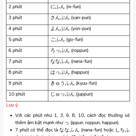
2 phút
(ni-fun)
にふん
3 phút
(san-pun)
さんぷん
4 phút
(yon-pun)
よんぷん
5 phút
(go-fun)
ごふん
6 phút
(roppun)
ろっぷん
7 phút
(nana-fun)
ななふん
8 phút
(happun)
はっぷん
9 phút
(kyuu-fun)
きゅうふん
10 phút
(juppun)
じゅっぷん
Lưu ý:
Với các phút như 1, 3, 6, 8, 10, cách đọc thường sẽ
thêm âm bật mạnh như っ (ippun, roppun, happun).
7 phút có thể đọc là ななふん (nana-fun) hoặc しちふ