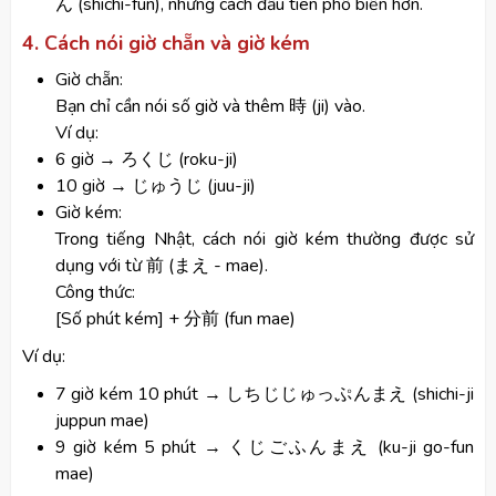
ん (shichi-fun), nhưng cách đầu tiên phổ biến hơn.
4. Cách nói giờ chẵn và giờ kém
Giờ chẵn:
Bạn chỉ cần nói số giờ và thêm 時 (ji) vào.
Ví dụ:
6 giờ → ろくじ (roku-ji)
10 giờ → じゅうじ (juu-ji)
Giờ kém:
Trong tiếng Nhật, cách nói giờ kém thường được sử
dụng với từ 前 (まえ - mae).
Công thức:
[Số phút kém] + 分前 (fun mae)
Ví dụ:
7 giờ kém 10 phút → しちじじゅっぷんまえ (shichi-ji
juppun mae)
9 giờ kém 5 phút → くじごふんまえ (ku-ji go-fun
mae)