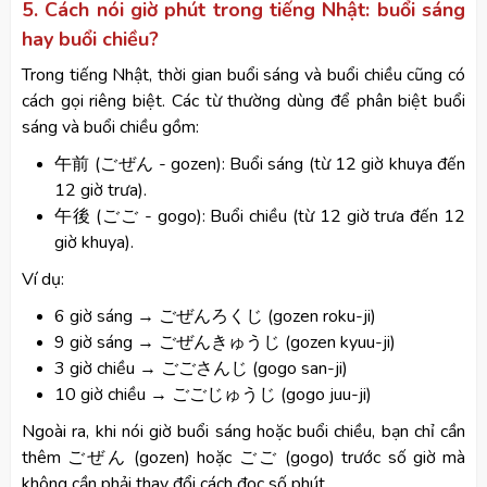
5. Cách nói giờ phút trong tiếng Nhật: buổi sáng
hay buổi chiều?
Trong tiếng Nhật, thời gian buổi sáng và buổi chiều cũng có
cách gọi riêng biệt. Các từ thường dùng để phân biệt buổi
sáng và buổi chiều gồm:
午前 (ごぜん - gozen): Buổi sáng (từ 12 giờ khuya đến
12 giờ trưa).
午後 (ごご - gogo): Buổi chiều (từ 12 giờ trưa đến 12
giờ khuya).
Ví dụ:
6 giờ sáng → ごぜんろくじ (gozen roku-ji)
9 giờ sáng → ごぜんきゅうじ (gozen kyuu-ji)
3 giờ chiều → ごごさんじ (gogo san-ji)
10 giờ chiều → ごごじゅうじ (gogo juu-ji)
Ngoài ra, khi nói giờ buổi sáng hoặc buổi chiều, bạn chỉ cần
thêm ごぜん (gozen) hoặc ごご (gogo) trước số giờ mà
không cần phải thay đổi cách đọc số phút.