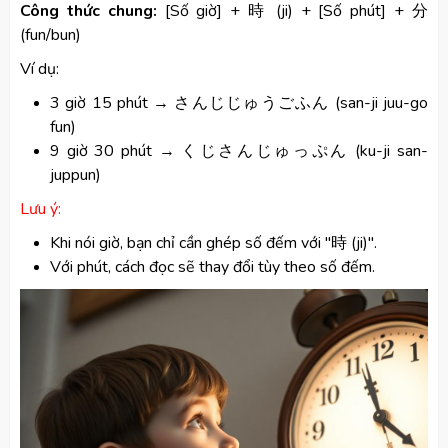
Công thức chung:
[Số giờ] + 時 (ji) + [Số phút] + 分
(fun/bun)
Ví dụ:
3 giờ 15 phút → さんじじゅうごふん (san-ji juu-go
fun)
9 giờ 30 phút → くじさんじゅっぷん (ku-ji san-
juppun)
Lưu ý:
Khi nói giờ, bạn chỉ cần ghép số đếm với "時 (ji)".
Với phút, cách đọc sẽ thay đổi tùy theo số đếm.