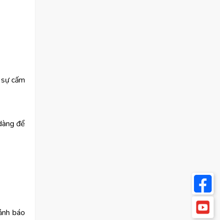
 sự cấm
 dàng để
cảnh báo