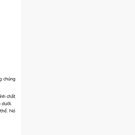
g chúng
ính chất
 dưới.
thể. Nó