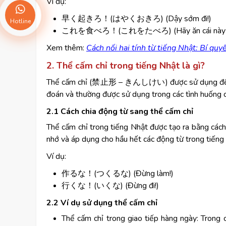
Ví dụ:
早く起きろ！(はやくおきろ) (Dậy sớm đi!)
Hotline
これを食べろ！(これをたべろ) (Hãy ăn cái này đ
Xem thêm:
Cách nối hai tính từ tiếng Nhật: Bí quy
2. Thể cấm chỉ trong tiếng Nhật là gì?
Thể cấm chỉ (禁止形 – きんしけい) được sử dụng để cấm 
đoán và thường được sử dụng trong các tình huống
2.1 Cách chia động từ sang thể cấm chỉ
Thể cấm chỉ trong tiếng Nhật được tạo ra bằng các
nhớ và áp dụng cho hầu hết các động từ trong tiếng
Ví dụ:
作るな！(つくるな) (Đừng làm!)
行くな！(いくな) (Đừng đi!)
2.2 Ví dụ sử dụng thể cấm chỉ
Thể cấm chỉ trong giao tiếp hàng ngày: Trong 