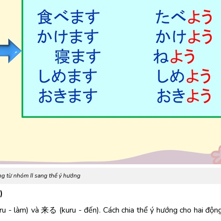
g từ nhóm II sang thể ý hướng
)
u - làm) và 来る (kuru - đến). Cách chia thể ý hướng cho hai độn