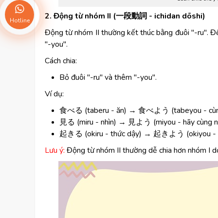
2. Động từ nhóm II (一段動詞 - ichidan dōshi)
Hotline
Động từ nhóm II thường kết thúc bằng đuôi "-ru". Đ
"-you".
Cách chia:
Bỏ đuôi "-ru" và thêm "-you".
Ví dụ:
食べる (taberu - ăn) → 食べよう (tabeyou - cùn
見る (miru - nhìn) → 見よう (miyou - hãy cùng n
起きる (okiru - thức dậy) → 起きよう (okiyou - c
Lưu ý:
Động từ nhóm II thường dễ chia hơn nhóm I do 