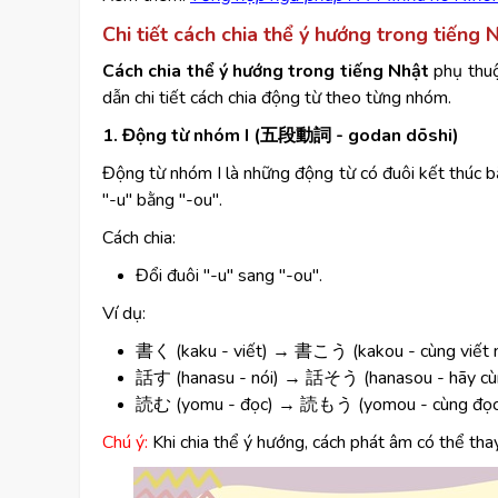
Chi tiết cách chia thể ý hướng trong tiếng 
Cách chia thể ý hướng trong tiếng Nhật
phụ thuộ
dẫn chi tiết cách chia động từ theo từng nhóm.
1. Động từ nhóm I (五段動詞 - godan dōshi)
Động từ nhóm I là những động từ có đuôi kết thúc b
"-u" bằng "-ou".
Cách chia:
Đổi đuôi "-u" sang "-ou".
Ví dụ:
書く (kaku - viết) → 書こう (kakou - cùng viết 
話す (hanasu - nói) → 話そう (hanasou - hãy cùn
読む (yomu - đọc) → 読もう (yomou - cùng đọc
Chú ý:
Khi chia thể ý hướng, cách phát âm có thể tha