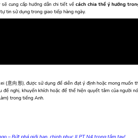
ày sẽ cung cấp hướng dẫn chi tiết về
cách chia thể ý hướng tron
tự tin sử dụng trong giao tiếp hàng ngày.
oukei (意向形), được sử dụng để diễn đạt ý định hoặc mong muốn th
đề nghị, khuyến khích hoặc để thể hiện quyết tâm của người nó
làm) trong tiếng Anh.
o – Bứt phá giới hạn, chinh phục JLPT N4 trong tầm tay!