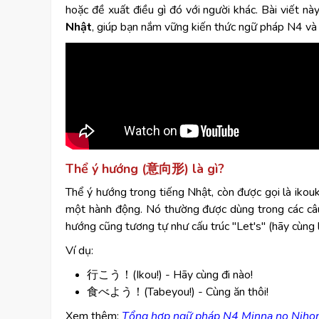
hoặc đề xuất điều gì đó với người khác. Bài viết n
Nhật
, giúp bạn nắm vững kiến thức ngữ pháp N4 và 
Thể ý hướng (意向形) là gì?
Thể ý hướng trong tiếng Nhật, còn được gọi là ik
một hành động. Nó thường được dùng trong các câu 
hướng cũng tương tự như cấu trúc "Let's" (hãy cùng 
Ví dụ:
行こう！(Ikou!) - Hãy cùng đi nào!
食べよう！(Tabeyou!) - Cùng ăn thôi!
​Xem thêm:
Tổng hợp ngữ pháp N4 Minna no Nihong