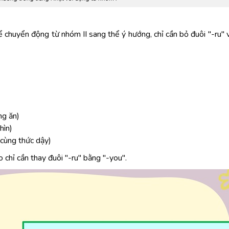
ể chuyển động từ nhóm II sang thể ý hướng, chỉ cần bỏ đuôi "-ru"
g ăn)
hìn)
ùng thức dậy)
chỉ cần thay đuôi "-ru" bằng "-you".