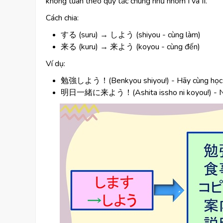
không tuân theo quy tắc chung như nhóm I và II.
Cách chia:
する (suru) → しよう (shiyou - cùng làm)
来る (kuru) → 来よう (koyou - cùng đến)
Ví dụ:
勉強しよう！(Benkyou shiyou!) - Hãy cùng học 
明日一緒に来よう！(Ashita issho ni koyou!) - Ngà