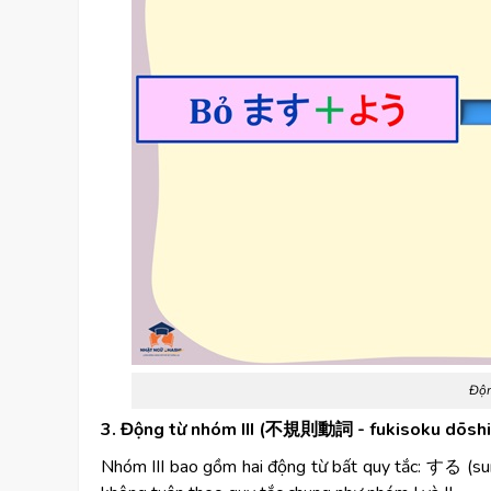
Độn
3. Động từ nhóm III (不規則動詞 - fukisoku dōshi
Nhóm III bao gồm hai động từ bất quy tắc: する (sur