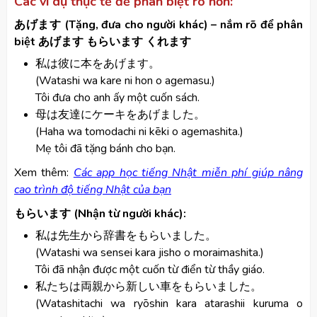
Các ví dụ thực tế để phân biệt rõ hơn:
あげます (Tặng, đưa cho người khác) – nắm rõ để phân
biệt あげます もらいます くれます
私は彼に本をあげます。
(Watashi wa kare ni hon o agemasu.)
Tôi đưa cho anh ấy một cuốn sách.
母は友達にケーキをあげました。
(Haha wa tomodachi ni kēki o agemashita.)
Mẹ tôi đã tặng bánh cho bạn.
​Xem thêm:
Các app học tiếng Nhật miễn phí giúp nâng
cao trình độ tiếng Nhật của bạn
もらいます (Nhận từ người khác):
私は先生から辞書をもらいました。
(Watashi wa sensei kara jisho o moraimashita.)
Tôi đã nhận được một cuốn từ điển từ thầy giáo.
私たちは両親から新しい車をもらいました。
(Watashitachi wa ryōshin kara atarashii kuruma o