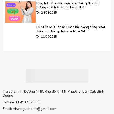
Tổng hợp 75+ mẫu ngữ pháp tiếng Nhật N3
thường xuất hiện trong kỳ thi JLPT
24/08/2025
Tải Miễn phí Giáo án Slide bài giảng tiếng Nhật
nhập môn bảng chữ cái + N5 + N4
11/09/2025
Học Tiếng Nhật N5 N4 Online với học phí ưu đãi –
Cơ Hội Tiết Kiệm 50%
10/10/2025
Minna no Nihongo Sơ cấp 1 Bản Mới: Tổng hợp
25 bài File nghe, Từ vựng, Ngữ pháp, Đọc hiểu
tiếng Nhật
10/10/2025
Trụ sở chính: Đường NH9, Khu đô thị Mỹ Phước 3, Bến Cát, Bình
Dương
Minna no Nihongo Sơ cấp 2 Bản Mới: Chinh phục
Hotline: 0849 89 29 39
N4 - 25 bài File nghe, Từ vựng, Ngữ pháp, Đọc
hiểu tiếng Nhật
Email: nhatnguohashi@gmail.com
10/10/2025