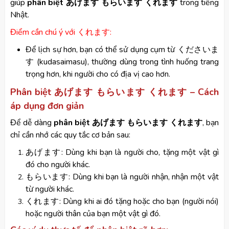
giúp
phân biệt あげます もらいます くれます
trong tiếng
Nhật.
Điểm cần chú ý với くれます:
Để lịch sự hơn, bạn có thể sử dụng cụm từ くださいま
す (kudasaimasu), thường dùng trong tình huống trang
trọng hơn, khi người cho có địa vị cao hơn.
Phân biệt あげます もらいます くれます – Cách
áp dụng đơn giản
Để dễ dàng
phân biệt あげます もらいます くれます
, bạn
chỉ cần nhớ các quy tắc cơ bản sau:
あげます: Dùng khi bạn là người cho, tặng một vật gì
đó cho người khác.
もらいます: Dùng khi bạn là người nhận, nhận một vật
từ người khác.
くれます: Dùng khi ai đó tặng hoặc cho bạn (người nói)
hoặc người thân của bạn một vật gì đó.