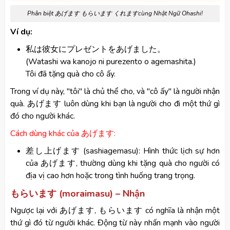
Phân biệt あげます もらいます くれますcùng Nhật Ngữ Ohashi!
Ví dụ:
私は彼女にプレゼントをあげました。
(Watashi wa kanojo ni purezento o agemashita.)
Tôi đã tặng quà cho cô ấy.
Trong ví dụ này, "tôi" là chủ thể cho, và "cô ấy" là người nhận
quà. あげます luôn dùng khi bạn là người cho đi một thứ gì
đó cho người khác.
Cách dùng khác của あげます:
差し上げます (sashiagemasu): Hình thức lịch sự hơn
của あげます, thường dùng khi tặng quà cho người có
địa vị cao hơn hoặc trong tình huống trang trọng.
もらいます (moraimasu) – Nhận
Ngược lại với あげます, もらいます có nghĩa là nhận một
thứ gì đó từ người khác. Động từ này nhấn mạnh vào người