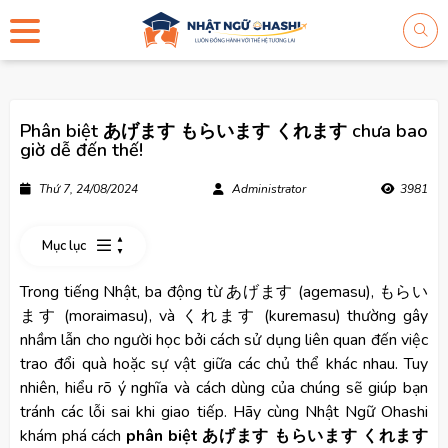
Phân biệt あげます もらいます くれます chưa bao
giờ dễ đến thế!
Thứ 7, 24/08/2024
Administrator
3981
Mục lục
Trong tiếng Nhật, ba động từ あげます (agemasu), もらい
ます (moraimasu), và くれます (kuremasu) thường gây
nhầm lẫn cho người học bởi cách sử dụng liên quan đến việc
trao đổi quà hoặc sự vật giữa các chủ thể khác nhau. Tuy
nhiên, hiểu rõ ý nghĩa và cách dùng của chúng sẽ giúp bạn
tránh các lỗi sai khi giao tiếp. Hãy cùng Nhật Ngữ Ohashi
khám phá cách
phân biệt あげます もらいます くれます