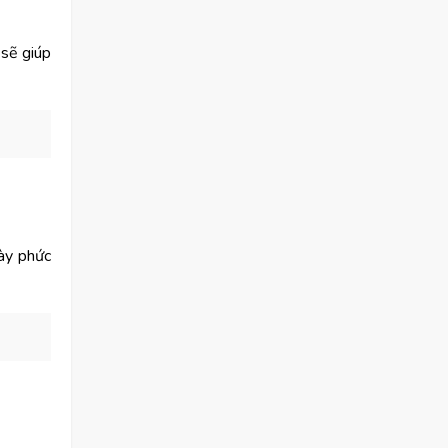
 sẽ giúp
này phức