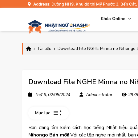
Address:
Đường NH9, Khu đô thị Mỹ Phước 3, Bến Cát,
Khóa Online
Tài liệu
Download File NGHE Minna no Nihongo Bả
Download File NGHE Minna no Niho
Thứ 6, 02/08/2024
Administrator
2978
Mục lục
Bạn đang tìm kiếm cách học tiếng Nhật hiệu quả 
Nihongo Bản mới
! Với các tệp nghe mới nhất, bạn