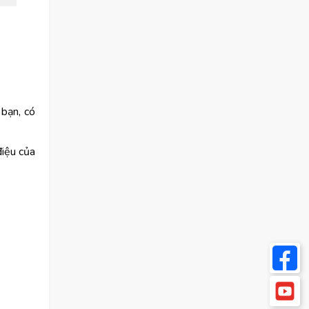
 bạn, có
điệu của