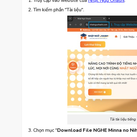
1. Truy cập vào website của
Nhật Ngữ Ohashi
.
2. Tìm kiếm phần "Tài liệu".
Tải tài liệu tiế
3. Chọn mục "
Download File NGHE Minna no Ni