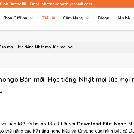
 Bình Dương
Email:
nhatnguohashi@gmail.com
Khóa Offline
Tài liệu
Cẩm Nang
Blogs
Liên hệ
n mới: Học tiếng Nhật mọi lúc mọi nơi
ngo Bản mới: Học tiếng Nhật mọi lúc mọi 
4
và tiện lợi? Đừng bỏ lỡ cơ hội với
Download File Nghe Mi
 có thể nâng cao kỹ năng nghe hiểu và từ vựng của mình bất cứ lú