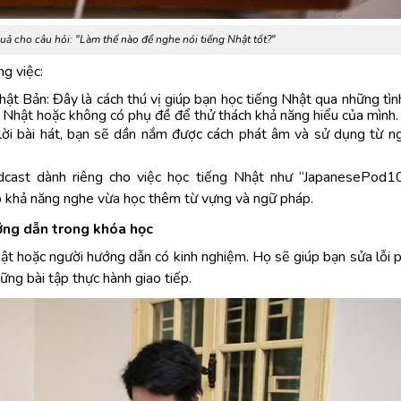
uả cho câu hỏi: "Làm thế nào để nghe nói tiếng Nhật tốt?"
ng việc:
hật Bản: Đây là cách thú vị giúp bạn học tiếng Nhật qua những tì
 Nhật hoặc không có phụ đề để thử thách khả năng hiểu của mình.
lời bài hát, bạn sẽ dần nắm được cách phát âm và sử dụng từ n
odcast dành riêng cho việc học tiếng Nhật như “JapanesePod1
o khả năng nghe vừa học thêm từ vựng và ngữ pháp.
ướng dẫn trong khóa học
hật hoặc người hướng dẫn có kinh nghiệm. Họ sẽ giúp bạn sửa lỗi 
ững bài tập thực hành giao tiếp.