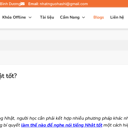
 Bình Dương
Email:
nhatnguohashi@gmail.com
Khóa Offline
Tài liệu
Cẩm Nang
Blogs
Liên hệ
t tốt?
ếng Nhật, người học cần phải kết hợp nhiều phương pháp khác nh
ng bí quyết
làm thế nào để nghe nói tiếng Nhật tốt
một cách hi