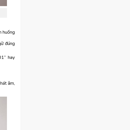
nh huống
gữ đúng
01” hay
phát âm,