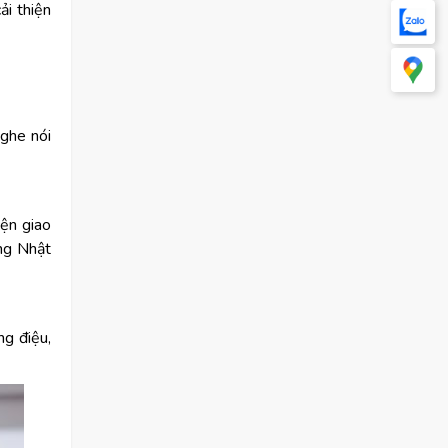
ải thiện
ghe nói
iện giao
ếng Nhật
ng điệu,