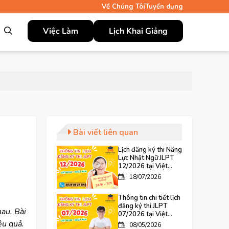
Về Chúng Tôi
Tuyển dụng
Việc Làm
Lịch Khai Giảng
Bài viết liên quan
Lịch đăng ký thi Năng
Lực Nhật Ngữ JLPT
12/2026 tại Việt
Nam và Nhật Bản mới
18/07/2026
nhất
Thông tin chi tiết lịch
đăng ký thi JLPT
au. Bài
07/2026 tại Việt
Nam và Nhật Bản
ệu quả.
08/05/2026