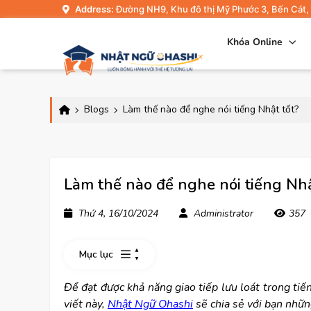
Address:
Đường NH9, Khu đô thị Mỹ Phước 3, Bến Cát,
Khóa Online
Blogs
Làm thế nào để nghe nói tiếng Nhật tốt?
Làm thế nào để nghe nói tiếng Nhậ
Thứ 4, 16/10/2024
Administrator
357
Mục lục
Để đạt được khả năng giao tiếp lưu loát trong ti
viết này,
Nhật Ngữ Ohashi
sẽ chia sẻ với bạn nhữ