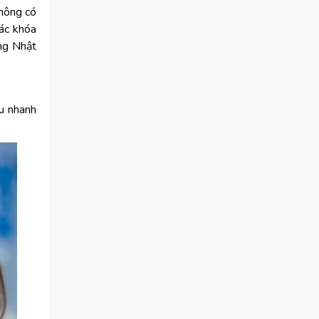
không có
các khóa
ếng Nhật
âu nhanh