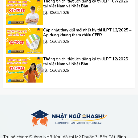
Thông tin chi tiết lịch đăng ký thi JLPT 07/2026
tại Việt Nam và Nhật Bản
08/05/2026
Cập nhật thay đổi mới nhất kỳ thi JLPT 12/2025 –
Áp dụng khung tham chiếu CEFR
16/09/2025
Thông tin chi tiết lịch đăng ký thi JLPT 12/2025
tại Việt Nam và Nhật Bản
16/09/2025
"Nhật Ngữ Ohashi – Hơn cả 1 Cái Tên Cùng Hành
Trình Xây Dựng Cây Cầu Lớn Đến Tương Lai
16/09/2025
Nên Học Tiếng Nhật Ở Đâu Tại Chánh Phú Hòa,
Bến Cát?
13/06/2026
Trụ sở chính: Đường NH9, Khu đô thị Mỹ Phước 3, Bến Cát, Bình