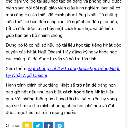
cho bạn! Với bộ tài liệu học tập đa dạng và phong phú, được
biên soạn bởi đội ngũ giáo viên giàu kinh nghiệm, bạn sẽ có
mọi công cụ cần thiết để chinh phục tiếng Nhật. Từ những
kiến thức cơ bản đến nâng cao, từ ngữ pháp đến giao tiếp,
tất cả đều được trình bày một cách khoa học và dễ hiểu,
giúp bạn tiến bộ nhanh chóng.
Đừng bỏ lỡ cơ hội sở hữu bộ tài liệu học tập tiếng Nhật độc
quyền của Nhật Ngữ Ohashi. Hãy đăng ký ngay khóa học
của chúng tôi để được tư vấn và hỗ trợ tận tình.
Xem thêm:
Đạt chứng chỉ JLPT cùng khóa học tiếng Nhật
tại Nhật Ngữ Ohashi
Hành trình chinh phục tiếng Nhật sẽ trở nên dễ dàng hơn
bao giờ hết nếu như bạn biết
cách học tiếng Nhật
hiệu
quả. Với những thông tin chúng tôi chia sẻ ở trên, hy vọng
bạn sẽ tìm ra cho mình phương pháp học phù hợp và đạt
được mục tiêu mà mình mong muốn.
Chia sẻ: