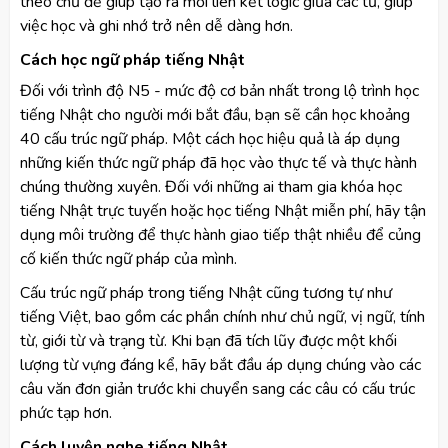
theo chủ đề giúp tạo ra mối liên kết logic giữa các từ, giúp
việc học và ghi nhớ trở nên dễ dàng hơn.
Cách học ngữ pháp tiếng Nhật
Đối với trình độ N5 - mức độ cơ bản nhất trong lộ trình học
tiếng Nhật cho người mới bắt đầu, bạn sẽ cần học khoảng
40 cấu trúc ngữ pháp. Một cách học hiệu quả là áp dụng
những kiến thức ngữ pháp đã học vào thực tế và thực hành
chúng thường xuyên. Đối với những ai tham gia khóa học
tiếng Nhật trực tuyến hoặc học tiếng Nhật miễn phí, hãy tận
dụng môi trường để thực hành giao tiếp thật nhiều để củng
cố kiến thức ngữ pháp của mình.
Cấu trúc ngữ pháp trong tiếng Nhật cũng tương tự như
tiếng Việt, bao gồm các phần chính như chủ ngữ, vị ngữ, tính
từ, giới từ và trạng từ. Khi bạn đã tích lũy được một khối
lượng từ vựng đáng kể, hãy bắt đầu áp dụng chúng vào các
câu văn đơn giản trước khi chuyển sang các câu có cấu trúc
phức tạp hơn.
Cách luyện nghe tiếng Nhật