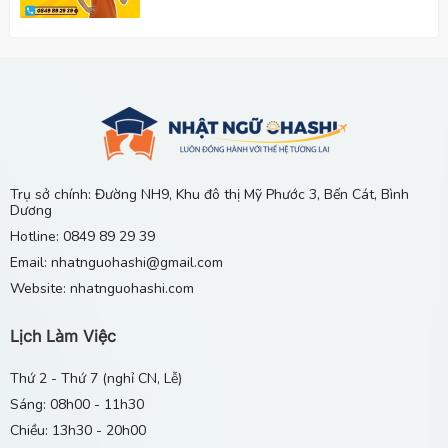
"Nhật Ngữ Ohashi – Hơn cả 1 Cái Tên Cùng Hành
Trình Xây Dựng Cây Cầu Lớn Đến Tương Lai
16/09/2025
Nên Học Tiếng Nhật Ở Đâu Tại Chánh Phú Hòa,
Bến Cát?
13/06/2026
Trụ sở chính: Đường NH9, Khu đô thị Mỹ Phước 3, Bến Cát, Bình
Dương
Gia Sư Tiếng Nhật Tại Nhà Ở Khu Vực Mỹ Phước 1
Hotline: 0849 89 29 39
2 3 4, Bến Cát, Bình Dương
Email: nhatnguohashi@gmail.com
29/04/2026
Website: nhatnguohashi.com
Lịch Làm Việc
Thứ 2 - Thứ 7 (nghỉ CN, Lễ)
Sáng: 08h00 - 11h30
Chiều: 13h30 - 20h00