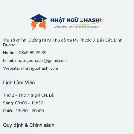
19/01/2025
Thực tập sinh có được làm thêm bên ngoài khi đi
Nhật Bản XKLĐ không?
19/01/2025
Trụ sở chính: Đường NH9, Khu đô thị Mỹ Phước 3, Bến Cát, Bình
Dương
Chi Phí Xuất Khẩu Lao Động Nhật Bản 2025:
Hotline: 0849 89 29 39
Danh Sách Các Khoản Phí Bắt Buộc
Email: nhatnguohashi@gmail.com
19/01/2025
Website: nhatnguohashi.com
Lịch Làm Việc
Thứ 2 - Thứ 7 (nghỉ CN, Lễ)
Sáng: 08h00 - 11h30
Chiều: 13h30 - 20h00
Quy định & Chính sách