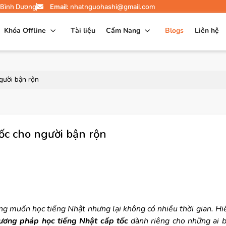
 Bình Dương
Email:
nhatnguohashi@gmail.com
Khóa Offline
Tài liệu
Cẩm Nang
Blogs
Liên hệ
gười bận rộn
ốc cho người bận rộn
ng muốn học tiếng Nhật nhưng lại không có nhiều thời gian. Hi
ương pháp học tiếng Nhật cấp tốc
dành riêng cho những ai b