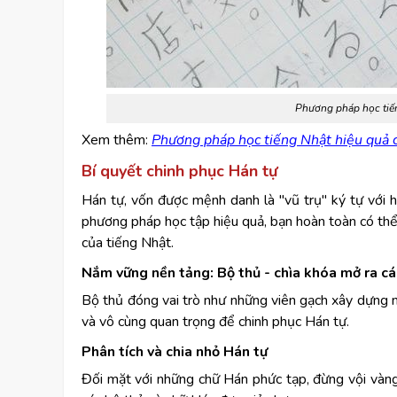
Phương pháp học tiến
Xem thêm:
Phương pháp học tiếng Nhật hiệu quả c
Bí quyết chinh phục Hán tự
Hán tự, vốn được mệnh danh là "vũ trụ" ký tự với h
phương pháp học tập hiệu quả, bạn hoàn toàn có thể
của tiếng Nhật.
Nắm vững nền tảng: Bộ thủ - chìa khóa mở ra c
Bộ thủ đóng vai trò như những viên gạch xây dựng nê
và vô cùng quan trọng để chinh phục Hán tự.
Phân tích và chia nhỏ Hán tự
Đối mặt với những chữ Hán phức tạp, đừng vội vàng 