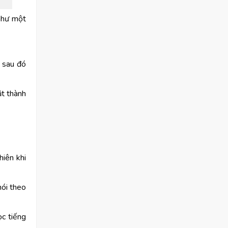
 như một
, sau đó
ật thành
hiên khi
nói theo
ọc tiếng