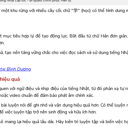
ếng Nhật cấp tốc - Bí quyết chinh phục Hán tự
 một khu rừng với nhiều cây cối, chữ "学" (học) có thể hình dung
đặt mục tiêu hợp lý để tạo động lực. Bắt đầu từ chữ Hán đơn giản
ơn.
quả, tạo nền tảng vững chắc cho việc đọc sách và sử dụng tiếng Nh
 tại Bình Dương
 hiệu quả
uen với ngữ điệu và nhịp điệu của tiếng Nhật, từ đó phản xạ tự n
 hoặc video chuẩn để đảm bảo phát âm chính xác.
bài luyện nói để ghi nhớ và vận dụng hiệu quả hơn. Có thể luyện 
để việc luyện tập trở nên sinh động và hữu ích hơn.
 mang lại hiệu quả lâu dài. Hãy kiên trì luyện tập và biến việc h