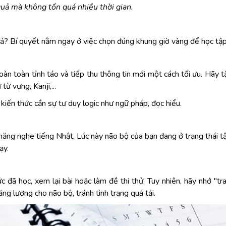
uả mà không tốn quá nhiều thời gian.
ả? Bí quyết nằm ngay ở việc chọn đúng khung giờ vàng để học tập
oàn toàn tỉnh táo và tiếp thu thông tin mới một cách tối ưu. Hãy 
ừ vựng, Kanji,...
 kiến thức cần sự tư duy logic như ngữ pháp, đọc hiểu.
năng nghe tiếng Nhật. Lúc này não bộ của bạn đang ở trạng thái t
ạy.
c đã học, xem lại bài hoặc làm đề thi thử. Tuy nhiên, hãy nhớ "tr
g lượng cho não bộ, tránh tình trạng quá tải.