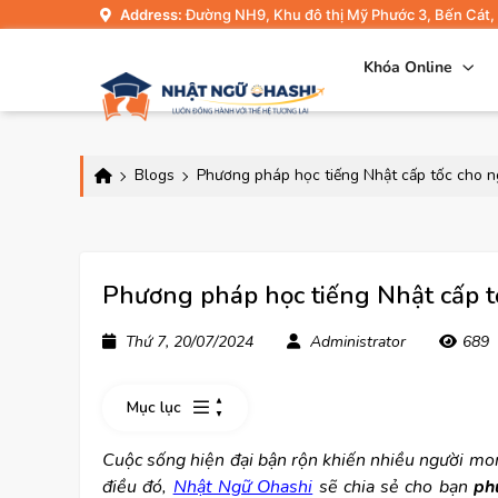
Address:
Đường NH9, Khu đô thị Mỹ Phước 3, Bến Cát,
Khóa Online
Blogs
Phương pháp học tiếng Nhật cấp tốc cho n
Phương pháp học tiếng Nhật cấp t
Thứ 7, 20/07/2024
Administrator
689
Mục lục
Cuộc sống hiện đại bận rộn khiến nhiều người mo
điều đó,
Nhật Ngữ Ohashi
sẽ chia sẻ cho bạn
ph