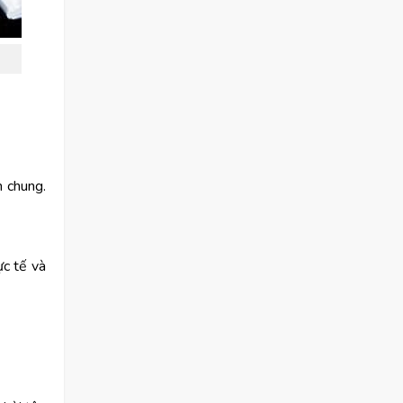
m chung.
ực tế và