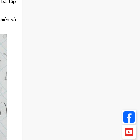
 bài tập
nhiên và