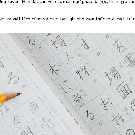
ờng xuyên. Hãy đặt câu với các mẫu ngữ pháp đã học, tham gia các
p và viết lách cũng sẽ giúp bạn ghi nhớ kiến thức một cách tự 