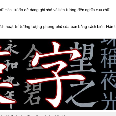
chữ Hán, từ đó dễ dàng ghi nhớ và liên tưởng đến nghĩa của chữ.
ích hoạt trí tưởng tượng phong phú của bạn bằng cách biến Hán 