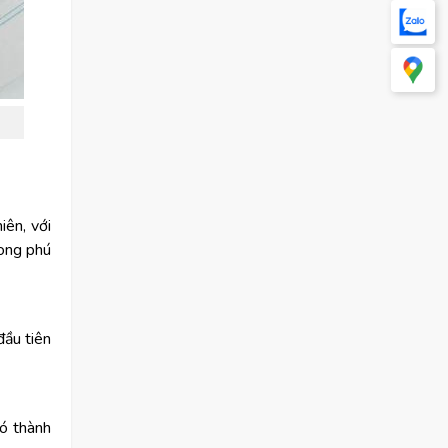
iên, với
hong phú
đầu tiên
nó thành