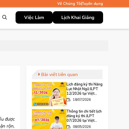
Về Chúng Tôi
Tuyển dụng
Việc Làm
Lịch Khai Giảng
Bài viết liên quan
Lịch đăng ký thi Năng
Lực Nhật Ngữ JLPT
12/2026 tại Việt
Nam và Nhật Bản mới
18/07/2026
nhất
Thông tin chi tiết lịch
đăng ký thi JLPT
ểu được
07/2026 tại Việt
Nam và Nhật Bản
ận rộn,
08/05/2026