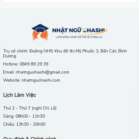
"Nhật Ngữ Ohashi – Hơn cả 1 Cái Tên Cùng Hành
Trình Xây Dựng Cây Cầu Lớn Đến Tương Lai
16/09/2025
Nên Học Tiếng Nhật Ở Đâu Tại Chánh Phú Hòa,
Bến Cát?
13/06/2026
Trụ sở chính: Đường NH9, Khu đô thị Mỹ Phước 3, Bến Cát, Bình
Dương
Gia Sư Tiếng Nhật Tại Nhà Ở Khu Vực Mỹ Phước 1
Hotline: 0849 89 29 39
2 3 4, Bến Cát, Bình Dương
Email: nhatnguohashi@gmail.com
29/04/2026
Website: nhatnguohashi.com
Lịch Làm Việc
Thứ 2 - Thứ 7 (nghỉ CN, Lễ)
Sáng: 08h00 - 11h30
Chiều: 13h30 - 20h00