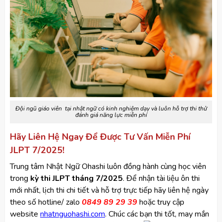
Đội ngũ giáo viên tại nhật ngữ có kinh nghiệm dạy và luôn hỗ trợ thi thử
đánh giá năng lực miễn phí
Hãy Liên Hệ Ngay Để Được Tư Vấn Miễn Phí
JLPT 7/2025!
Trung tâm Nhật Ngữ Ohashi luôn đồng hành cùng học viên
trong
kỳ thi JLPT tháng 7/2025
. Để nhận tài liệu ôn thi
mới nhất, lịch thi chi tiết và hỗ trợ trực tiếp hãy liên hệ ngày
theo số hotline/ zalo
0849 89 29 39
hoặc truy cập
website
nhatnguohashi.com
. Chúc các bạn thi tốt, may mắn