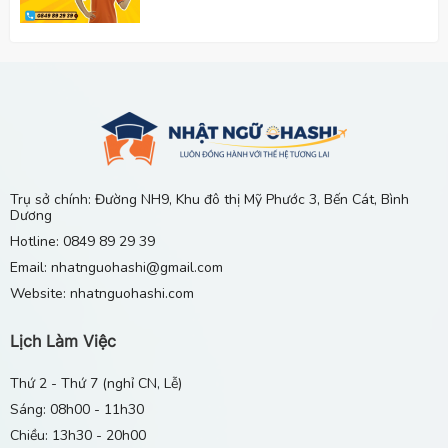
"Nhật Ngữ Ohashi – Hơn cả 1 Cái Tên Cùng Hành
Trình Xây Dựng Cây Cầu Lớn Đến Tương Lai
16/09/2025
Nên Học Tiếng Nhật Ở Đâu Tại Chánh Phú Hòa,
Bến Cát?
13/06/2026
Trụ sở chính: Đường NH9, Khu đô thị Mỹ Phước 3, Bến Cát, Bình
Dương
Gia Sư Tiếng Nhật Tại Nhà Ở Khu Vực Mỹ Phước 1
Hotline: 0849 89 29 39
2 3 4, Bến Cát, Bình Dương
Email: nhatnguohashi@gmail.com
29/04/2026
Website: nhatnguohashi.com
Lịch Làm Việc
Thứ 2 - Thứ 7 (nghỉ CN, Lễ)
Sáng: 08h00 - 11h30
Chiều: 13h30 - 20h00