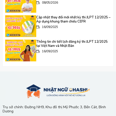
08/05/2026
Cập nhật thay đổi mới nhất kỳ thi JLPT 12/2025 –
Áp dụng khung tham chiếu CEFR
16/09/2025
Thông tin chi tiết lịch đăng ký thi JLPT 12/2025
tại Việt Nam và Nhật Bản
16/09/2025
"Nhật Ngữ Ohashi – Hơn cả 1 Cái Tên Cùng Hành
Trình Xây Dựng Cây Cầu Lớn Đến Tương Lai
16/09/2025
Nên Học Tiếng Nhật Ở Đâu Tại Chánh Phú Hòa,
Bến Cát?
13/06/2026
Trụ sở chính: Đường NH9, Khu đô thị Mỹ Phước 3, Bến Cát, Bình
Dương
Gia Sư Tiếng Nhật Tại Nhà Ở Khu Vực Mỹ Phước 1