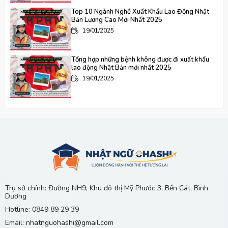
Top 10 Ngành Nghề Xuất Khẩu Lao Động Nhật
Bản Lương Cao Mới Nhất 2025
19/01/2025
Tổng hợp những bệnh không được đi xuất khẩu
lao động Nhật Bản mới nhất 2025
19/01/2025
Tổng hợp những điều kiện để xuất khẩu lao động
Nhật Bản mới nhất 2025
19/01/2025
Thực tập sinh có được làm thêm bên ngoài khi đi
Nhật Bản XKLĐ không?
19/01/2025
Trụ sở chính: Đường NH9, Khu đô thị Mỹ Phước 3, Bến Cát, Bình
Dương
Chi Phí Xuất Khẩu Lao Động Nhật Bản 2025:
Hotline: 0849 89 29 39
Danh Sách Các Khoản Phí Bắt Buộc
Email: nhatnguohashi@gmail.com
19/01/2025