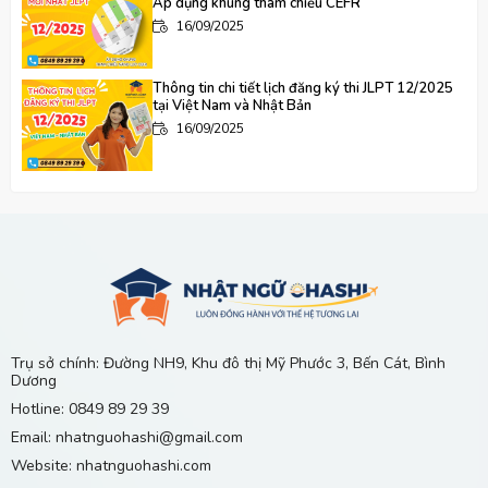
Áp dụng khung tham chiếu CEFR
16/09/2025
Thông tin chi tiết lịch đăng ký thi JLPT 12/2025
tại Việt Nam và Nhật Bản
16/09/2025
"Nhật Ngữ Ohashi – Hơn cả 1 Cái Tên Cùng Hành
Trình Xây Dựng Cây Cầu Lớn Đến Tương Lai
16/09/2025
Nên Học Tiếng Nhật Ở Đâu Tại Chánh Phú Hòa,
Bến Cát?
13/06/2026
Trụ sở chính: Đường NH9, Khu đô thị Mỹ Phước 3, Bến Cát, Bình
Dương
Gia Sư Tiếng Nhật Tại Nhà Ở Khu Vực Mỹ Phước 1
Hotline: 0849 89 29 39
2 3 4, Bến Cát, Bình Dương
Email: nhatnguohashi@gmail.com
29/04/2026
Website: nhatnguohashi.com