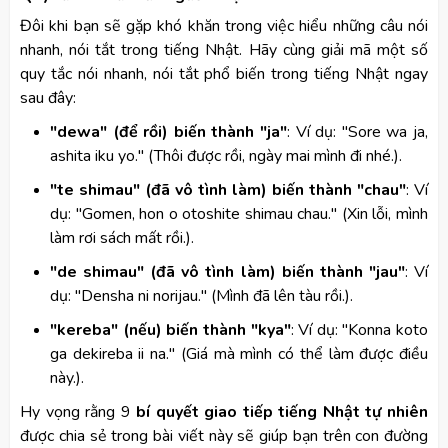
Đôi khi bạn sẽ gặp khó khăn trong việc hiểu những câu nói
nhanh, nói tắt trong tiếng Nhật. Hãy cùng giải mã một số
quy tắc nói nhanh, nói tắt phổ biến trong tiếng Nhật ngay
sau đây:
"dewa" (để rồi) biến thành "ja"
: Ví dụ: "Sore wa ja,
ashita iku yo." (Thôi được rồi, ngày mai mình đi nhé.).
"te shimau" (đã vô tình làm) biến thành "chau"
: Ví
dụ: "Gomen, hon o otoshite shimau chau." (Xin lỗi, mình
làm rơi sách mất rồi.).
"de shimau" (đã vô tình làm) biến thành "jau"
: Ví
dụ: "Densha ni norijau." (Mình đã lên tàu rồi.).
"kereba" (nếu) biến thành "kya"
: Ví dụ: "Konna koto
ga dekireba ii na." (Giá mà mình có thể làm được điều
này.).
Hy vọng rằng 9
bí quyết giao tiếp tiếng Nhật tự nhiên
được chia sẻ trong bài viết này sẽ giúp bạn trên con đường