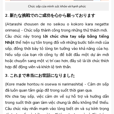
Chúc sếp của mình sức khỏe và hạnh phúc
2. 新たな挑戦でのご成功を心から願っております
(Atarashii chousen de no seikou o kokoro kara negatte
orimasu) - Chúc sếp thành công trong những thử thách mới.
Câu chúc này trong
lời chúc chia tay sếp bằng tiếng
Nhật
thể hiện sự tôn trọng đối với những bước tiến mới của
sếp, đồng thời bày tỏ lòng tin tưởng vào khả năng của họ.
Nếu sếp của bạn rời công ty để bắt đầu một dự án mới
hoặc chuyển sang một vị trí cao hơn, đây sẽ là lời chúc thích
hợp để động viên và khích lệ tinh thần.
3. これまで本当にお世話になりました
(Kore made hontou ni osewa ni narimashita) - Cảm ơn sếp
đã luôn quan tâm giúp đỡ trong suốt thời gian qua.
Khi chia tay sếp, việc cảm ơn về sự hỗ trợ và hướng dẫn
trong suốt thời gian làm việc chung là điều không thể thiếu.
Câu chúc này nhấn mạnh vào lòng biết ơn và sự kính trọng