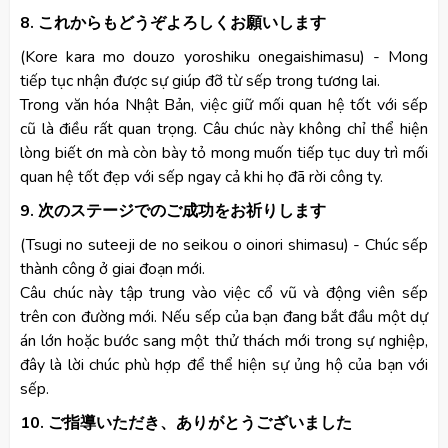
8. これからもどうぞよろしくお願いします
(Kore kara mo douzo yoroshiku onegaishimasu) - Mong
tiếp tục nhận được sự giúp đỡ từ sếp trong tương lai.
Trong văn hóa Nhật Bản, việc giữ mối quan hệ tốt với sếp
cũ là điều rất quan trọng. Câu chúc này không chỉ thể hiện
lòng biết ơn mà còn bày tỏ mong muốn tiếp tục duy trì mối
quan hệ tốt đẹp với sếp ngay cả khi họ đã rời công ty.
9. 次のステージでのご成功をお祈りします
(Tsugi no suteeji de no seikou o oinori shimasu) - Chúc sếp
thành công ở giai đoạn mới.
Câu chúc này tập trung vào việc cổ vũ và động viên sếp
trên con đường mới. Nếu sếp của bạn đang bắt đầu một dự
án lớn hoặc bước sang một thử thách mới trong sự nghiệp,
đây là lời chúc phù hợp để thể hiện sự ủng hộ của bạn với
sếp.
10. ご指導いただき、ありがとうございました