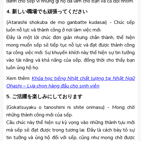
dành cho sếp vì những gì họ đã làm cho bạn và cả đội nhóm.
4. 新しい職場でも頑張ってください
(Atarashii shokuba de mo ganbatte kudasai) - Chúc sếp
luôn nỗ lực và thành công ở nơi làm việc mới.
Đây là một lời chúc đơn giản nhưng chân thành, thể hiện
mong muốn sếp sẽ tiếp tục nỗ lực và đạt được thành công
tại công việc mới. Sự khuyến khích này thể hiện sự tin tưởng
vào tài năng và khả năng của sếp, đồng thời cho thấy bạn
luôn ủng hộ họ.
Xem thêm:
Khóa học tiếng Nhật chất lượng tại Nhật Ngữ
Ohashi – Lựa chọn hàng đầu cho sinh viên
5. ご活躍を楽しみにしております
(Gokatsuyaku o tanoshimi ni shite orimasu) - Mong chờ
những thành công mới của sếp.
Câu chúc này thể hiện sự kỳ vọng vào những thành tựu mới
mà sếp sẽ đạt được trong tương lai. Đây là cách bày tỏ sự
tin tưởng và ủng hộ đối với sếp, cũng như mong chờ được