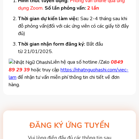
Hình thức tuyển dụng:
Phỏng vấn online qua ứng
dụng Zoom.
Số lần phỏng vấn:
2 lần
Thời gian dự kiến làm việc:
Sau 2-4 tháng sau khi
đỗ phỏng vấn(đối với các ứng viên có các giấy tờ đầy
đủ)
Thời gian nhận form đăng ký:
Bắt đầu
từ 21/01/2025.
Liên hệ qua số hotline /Zalo
0849
89 29 39
hoặc truy cập
https://nhatnguohashi.com/viec-
lam
để nhận tư vấn miễn phí thông tin chi tiết về đơn
hàng.
ĐĂNG KÝ ỨNG TUYỂN
Vui lòng điền đầy đủ các thông tin sau