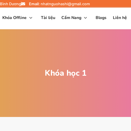
 Bình Dương
Email:
nhatnguohashi@gmail.com
Khóa Offline
Tài liệu
Cẩm Nang
Blogs
Liên hệ
Khóa học 1