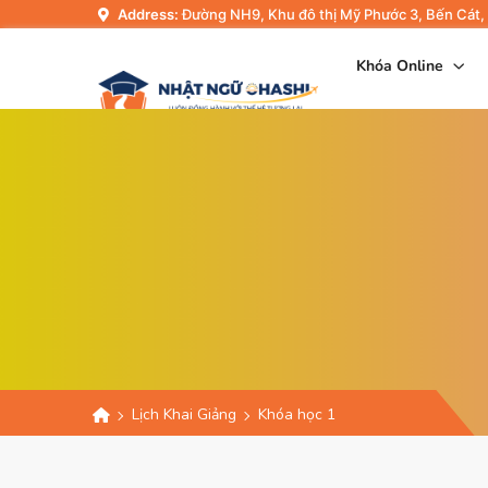
Address:
Đường NH9, Khu đô thị Mỹ Phước 3, Bến Cát,
Khóa Online
Lịch Khai Giảng
Khóa học 1