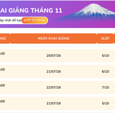
HAI GIẢNG THÁNG 11
ập nhật để kịp
JLPT T7/2026
 HỌC
NGÀY KHAI GIẢNG
SLOT
h30
20/07/26
5/10
h30
21/07/26
6/10
h00
22/07/26
7/10
h00
21/07/26
5/10