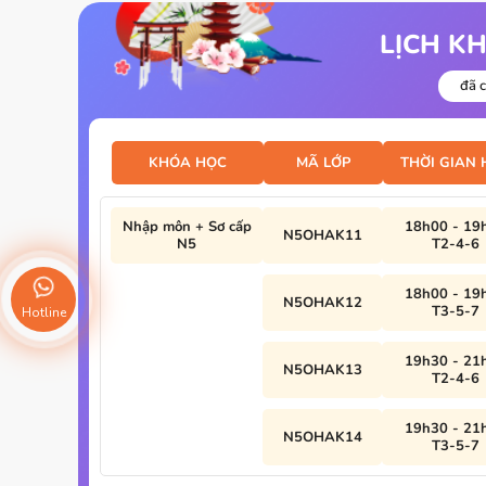
LỊCH K
đã c
KHÓA HỌC
MÃ LỚP
THỜI GIAN
Nhập môn + Sơ cấp
18h00 - 19
N5OHAK11
N5
T2-4-6
18h00 - 19
N5OHAK12
T3-5-7
Hotline
19h30 - 21
N5OHAK13
T2-4-6
19h30 - 21
N5OHAK14
T3-5-7