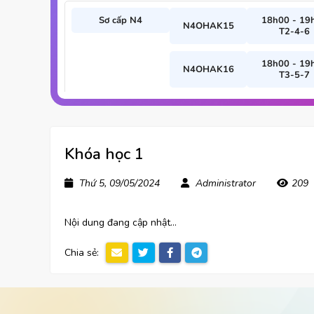
Sơ cấp N4
18h00 - 19
N4OHAK15
T2-4-6
18h00 - 19
N4OHAK16
T3-5-7
19h30 - 21
N4OHAK17
T2-4-6
Khóa học 1
19h30 - 21
N4OHAK18
T3-5-7
Thứ 5, 09/05/2024
Administrator
209
N3 - Nền tảng
18h00 - 19
N3OHA01
T2-4-6
Nội dung đang cập nhật...
18h00 - 19
Chia sẻ:
N3OHA02
T3-5-7
N3 - Luyện đề
19h30 - 21