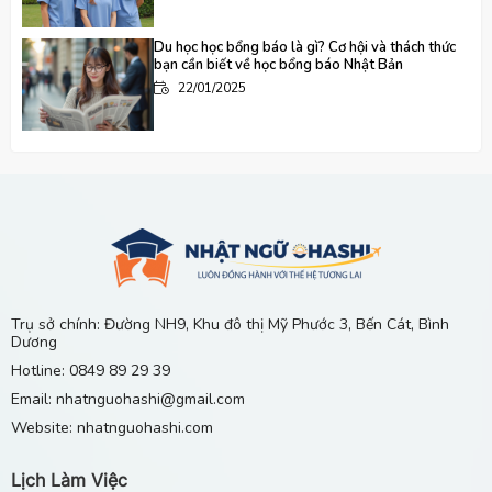
Du học học bổng báo là gì? Cơ hội và thách thức
bạn cần biết về học bổng báo Nhật Bản
22/01/2025
Điều dưỡng ở Nhật làm công việc gì? Tìm hiểu về
nghề điều dưỡng tại xứ sở hoa anh đào
23/01/2025
Du học sau đại học tại Nhật Bản: Cơ hội học hỏi và
trải nghiệm nền giáo dục chất lượng cao
26/01/2025
Trụ sở chính: Đường NH9, Khu đô thị Mỹ Phước 3, Bến Cát, Bình
Dương
Nên đi du học Nhật vào tháng mấy? Lựa chọn thời
Hotline: 0849 89 29 39
điểm phù hợp nhất cho hành trình của bạn
Email: nhatnguohashi@gmail.com
25/01/2025
Website: nhatnguohashi.com
Lịch Làm Việc